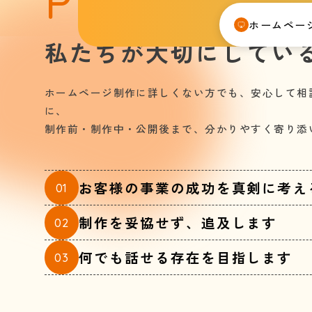
PROMISE
ホームペー
私たちが大切にしてい
ホームページ制作に詳しくない方でも、安心して相
に、
制作前・制作中・公開後まで、分かりやすく寄り添
お客様の事業の成功を
真剣に考え
01
制作を妥協せず、追及します
02
何でも話せる存在を目指します
03