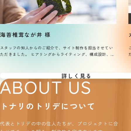
海苔椎茸なが井 様
スタッフの知人からのご紹介で、サイト制作を担当させてい
ただきました。 ヒアリングからライティング、構成設計、デ
ただ
ザイン、コーディングまで一貫して制作いたしました。既存
サイトの情報を整理しながら、より伝わりやすい構成になる
よう設計しています。 「丁寧な暮らし」を大切にしたいユー
詳しく見る
ABOUT US
ザーの方に気に入っていただけるような、やさしく上質なデ
ザインを目指しました。 また、サイトリニューアル後も
InstagramやYahoo!ショッピングの調整など、必要に応じて
サポートしております。
トナリのトリデについて
代表とトリデの中の住人たちが、プロジェクトに合