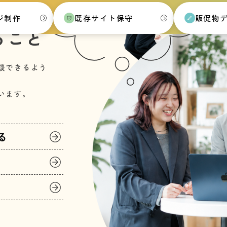
ジ制作
既存サイト保守
販促物
ること
談できるよう
います。
る