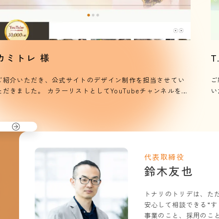
カミトレ 様
T
ご紹介いただき、公式サイトのデザイン制作を担当させてい
ご
きました。 カラーリストとしてYouTubeチャンネルを運
いただき
用されている、加邉様の公式サイト制作に関わらせていただ
美
きました。 ターゲット層にどのようなデザインが響くのかと
み
いう点を大切にしながら、カラーに悩む美容師の方にとって
ま
利用しやすいサイトになるよう、最後までデザインの見せ方
ラ
を話し合い、現在の方向性に仕上げました。
代表取締役
鈴木友也
トナリのトリデは、た
安心して相談できる“す
事業のこと、採用のこ